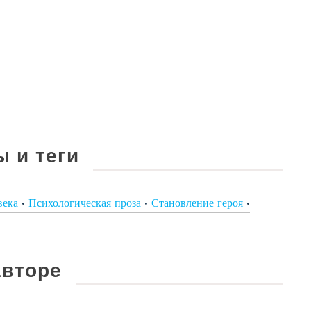
 и теги
века
•
Психологическая проза
•
Становление героя
•
вторе