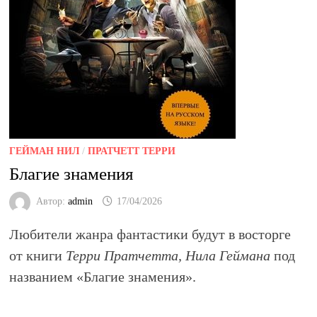
ГЕЙМАН НИЛ
/
ПРАТЧЕТТ ТЕРРИ
Благие знамения
Автор:
admin
17/04/2026
Любители жанра фантастики будут в восторге
от книги
Терри Пратчетта, Нила Геймана
под
названием
«Благие знамения»
.